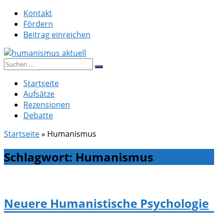
Zum
Kontakt
Inhalt
Fördern
springen
Beitrag einreichen
Suche
humanismus aktuell
nach:
Startseite
Aufsätze
Rezensionen
Debatte
Startseite
»
Humanismus
Schlagwort:
Humanismus
Neuere Humanistische Psychologie