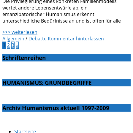
Die Privilegierung eines konkreten Familienmodells
wertet andere Lebensentwürfe ab; ein
emanzipatorischer Humanismus erkennt
unterschiedliche Bedürfnisse an und ist offen für alle
>>> weiterlesen
Allgemein
/
Debatte
Kommentar hinterlassen
1
2
3
»
Schriftenreihen
HUMANISMUS: GRUNDBEGRIFFE
Archiv Humanismus aktuell 1997-2009
Startseite