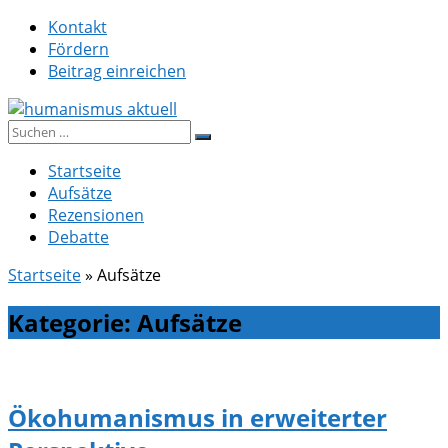
Zum
Kontakt
Inhalt
Fördern
springen
Beitrag einreichen
Suche
humanismus aktuell
nach:
Startseite
Aufsätze
Rezensionen
Debatte
Startseite
»
Aufsätze
Kategorie:
Aufsätze
Ökohumanismus in erweiterter