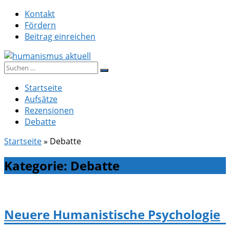
Zum
Kontakt
Inhalt
Fördern
springen
Beitrag einreichen
Suche
humanismus aktuell
nach:
Startseite
Aufsätze
Rezensionen
Debatte
Startseite
»
Debatte
Kategorie:
Debatte
Neuere Humanistische Psychologie