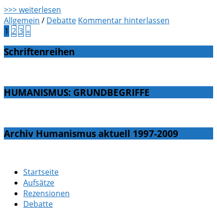
>>> weiterlesen
Allgemein
/
Debatte
Kommentar hinterlassen
1
2
3
»
Schriftenreihen
HUMANISMUS: GRUNDBEGRIFFE
Archiv Humanismus aktuell 1997-2009
Startseite
Aufsätze
Rezensionen
Debatte