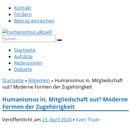
Zum
Kontakt
Inhalt
Fördern
springen
Beitrag einreichen
Suche
humanismus aktuell
nach:
Startseite
Aufsätze
Rezensionen
Debatte
Startseite
»
Allgemein
»
Humanismus in, Mitgliedschaft
out? Moderne Formen der Zugehörigkeit
Humanismus in, Mitgliedschaft out? Moderne
Formen der Zugehörigkeit
Veröffentlicht am
23. April 2024
▪
Sven Thale