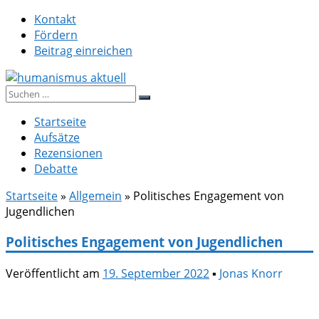
Zum
Kontakt
Inhalt
Fördern
springen
Beitrag einreichen
Suche
humanismus aktuell
nach:
Startseite
Aufsätze
Rezensionen
Debatte
Startseite
»
Allgemein
»
Politisches Engagement von
Jugendlichen
Politisches Engagement von Jugendlichen
Veröffentlicht am
19. September 2022
▪
Jonas Knorr