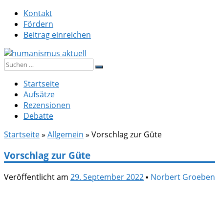
Zum
Kontakt
Inhalt
Fördern
springen
Beitrag einreichen
Suche
humanismus aktuell
nach:
Startseite
Aufsätze
Rezensionen
Debatte
Startseite
»
Allgemein
»
Vorschlag zur Güte
Vorschlag zur Güte
Veröffentlicht am
29. September 2022
▪
Norbert Groeben