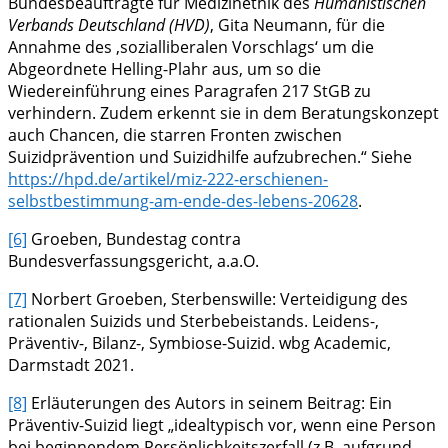
Bundesbeauftragte für Medizinethik des
Humanistischen
Verbands Deutschland
(HVD)
, Gita Neumann, für die
Annahme des ‚sozialliberalen Vorschlags‘ um die
Abgeordnete Helling-Plahr aus, um so die
Wiedereinführung eines Paragrafen 217 StGB zu
verhindern. Zudem erkennt sie in dem Beratungskonzept
auch Chancen, die starren Fronten zwischen
Suizidprävention und Suizidhilfe aufzubrechen.“ Siehe
https://hpd.de/artikel/miz-222-erschienen-
selbstbestimmung-am-ende-des-lebens-20628
.
[6]
Groeben, Bundestag contra
Bundesverfassungsgericht, a.a.O.
[7]
Norbert Groeben, Sterbenswille: Verteidigung des
rationalen Suizids und Sterbebeistands. Leidens-,
Präventiv-, Bilanz-, Symbiose-Suizid. wbg Academic,
Darmstadt 2021.
[8]
Erläuterungen des Autors in seinem Beitrag: Ein
Präventiv-Suizid liegt „idealtypisch vor, wenn eine Person
bei beginnendem Persönlichkeitszerfall (z.B. aufgrund