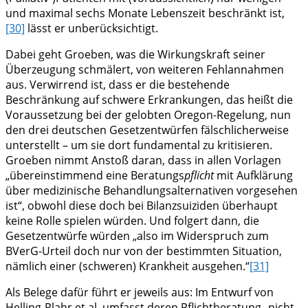
und maximal sechs Monate Lebenszeit beschränkt ist,
[30]
lässt er unberücksichtigt.
Dabei geht Groeben, was die Wirkungskraft seiner
Überzeugung schmälert, von weiteren Fehlannahmen
aus. Verwirrend ist, dass er die bestehende
Beschränkung auf schwere Erkrankungen, das heißt die
Voraussetzung bei der gelobten Oregon-Regelung, nun
den drei deutschen Gesetzentwürfen fälschlicherweise
unterstellt – um sie dort fundamental zu kritisieren.
Groeben nimmt Anstoß daran, dass in allen Vorlagen
„übereinstimmend eine Beratungs
pflicht
mit Aufklärung
über medizinische Behandlungsalternativen vorgesehen
ist“, obwohl diese doch bei Bilanzsuiziden überhaupt
keine Rolle spielen würden. Und folgert dann, die
Gesetzentwürfe würden „also im Widerspruch zum
BVerG-Urteil doch nur von der bestimmten Situation,
nämlich einer (schweren) Krankheit ausgehen.“
[31]
Als Belege dafür führt er jeweils aus: Im Entwurf von
Helling-Plahr et al. umfasst deren Pflichtberatung „nicht