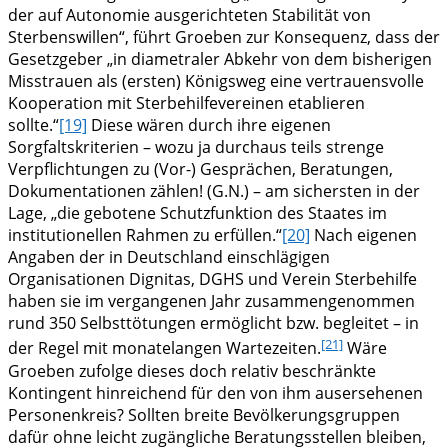
der auf Autonomie ausgerichteten Stabilität von
Sterbenswillen“, führt Groeben zur Konsequenz, dass der
Gesetzgeber „in diametraler Abkehr von dem bisherigen
Misstrauen als (ersten) Königsweg eine vertrauensvolle
Kooperation mit Sterbehilfevereinen etablieren
sollte.“
[19]
Diese wären durch ihre eigenen
Sorgfaltskriterien – wozu ja durchaus teils strenge
Verpflichtungen zu (Vor-) Gesprächen, Beratungen,
Dokumentationen zählen! (G.N.) – am sichersten in der
Lage, „die gebotene Schutzfunktion des Staates im
institutionellen Rahmen zu erfüllen.“
[20]
Nach eigenen
Angaben der in Deutschland einschlägigen
Organisationen Dignitas, DGHS und Verein Sterbehilfe
haben sie im vergangenen Jahr zusammengenommen
rund 350 Selbsttötungen ermöglicht bzw. begleitet – in
[21]
der Regel mit monatelangen Wartezeiten.
Wäre
Groeben zufolge dieses doch relativ beschränkte
Kontingent hinreichend für den von ihm ausersehenen
Personenkreis? Sollten breite Bevölkerungsgruppen
dafür ohne leicht zugängliche Beratungsstellen bleiben,