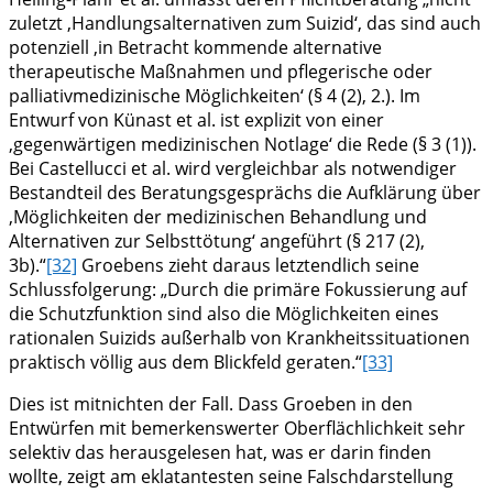
zuletzt ‚Handlungsalternativen zum Suizid‘, das sind auch
potenziell ‚in Betracht kommende alternative
therapeutische Maßnahmen und pflegerische oder
palliativmedizinische Möglichkeiten‘ (§ 4 (2), 2.). Im
Entwurf von Künast et al. ist explizit von einer
‚gegenwärtigen medizinischen Notlage‘ die Rede (§ 3 (1)).
Bei Castellucci et al. wird vergleichbar als notwendiger
Bestandteil des Beratungsgesprächs die Aufklärung über
‚Möglichkeiten der medizinischen Behandlung und
Alternativen zur Selbsttötung‘ angeführt (§ 217 (2),
3b).“
[32]
Groebens zieht daraus letztendlich seine
Schlussfolgerung: „Durch die primäre Fokussierung auf
die Schutzfunktion sind also die Möglichkeiten eines
rationalen Suizids außerhalb von Krankheitssituationen
praktisch völlig aus dem Blickfeld geraten.“
[33]
Dies ist mitnichten der Fall. Dass Groeben in den
Entwürfen mit bemerkenswerter Oberflächlichkeit sehr
selektiv das herausgelesen hat, was er darin finden
wollte, zeigt am eklatantesten seine Falschdarstellung