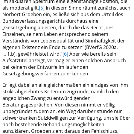
im säkularen Spektrum eine eigenständige Position, die
als moderat gilt.
[5]
In diesem Sinne räumt zunächst auch
Norbert Groeben ein, es ließe sich aus dem Urteil des
Bundesverfassungsgerichts durchaus eine
„Gesetzgebung ableiten, durch die das Recht ‚des
Einzelnen, seinem Leben entsprechend seinem
Verständnis von Lebensqualität und Sinnhaftigkeit der
eigenen Existenz ein Ende zu setzen‘ (BVerfG 2020a,
I., 1.b), gewährleistet wird.“
[6]
Aber wie bereits sein
Aufsatztitel anzeigt, vermag er einen solchen Anspruch
bei keinem der Entwürfe im laufenden
Gesetzgebungsverfahren zu erkennen.
Er legt dabei an alle gleichermaßen ein einziges von ihm
strikt abgelehntes Kriterium zugrunde, nämlich den
angeblichen Zwang zu entwürdigenden
Beratungsgesprächen. Von diesen nimmt er völlig
unbegründet zudem an, ein Weg darüber stünde nur
schwerkranken Suizidwilligen zur Verfügung, um sie über
noch bestehende Behandlungsmöglichkeiten
aufzuklären. Groeben zieht daraus den Fehlschluss,