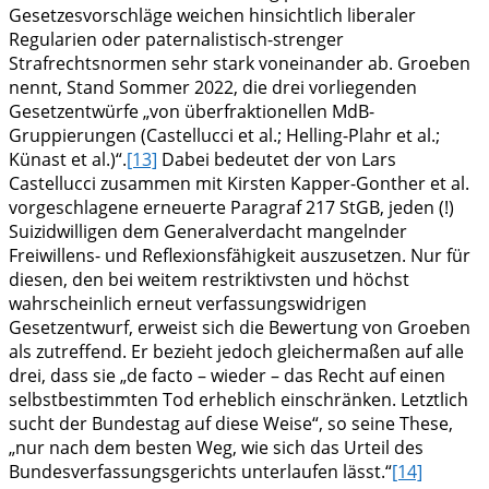
Gesetzesvorschläge weichen hinsichtlich liberaler
Regularien oder paternalistisch-strenger
Strafrechtsnormen sehr stark voneinander ab. Groeben
nennt, Stand Sommer 2022, die drei vorliegenden
Gesetzentwürfe „von überfraktionellen MdB-
Gruppierungen (Castellucci et al.; Helling-Plahr et al.;
Künast et al.)“.
[13]
Dabei bedeutet der von Lars
Castellucci zusammen mit Kirsten Kapper-Gonther et al.
vorgeschlagene erneuerte Paragraf 217 StGB, jeden (!)
Suizidwilligen dem Generalverdacht mangelnder
Freiwillens- und Reflexionsfähigkeit auszusetzen. Nur für
diesen, den bei weitem restriktivsten und höchst
wahrscheinlich erneut verfassungswidrigen
Gesetzentwurf, erweist sich die Bewertung von Groeben
als zutreffend. Er bezieht jedoch gleichermaßen auf alle
drei, dass sie „de facto – wieder – das Recht auf einen
selbstbestimmten Tod erheblich einschränken. Letztlich
sucht der Bundestag auf diese Weise“, so seine These,
„nur nach dem besten Weg, wie sich das Urteil des
Bundesverfassungsgerichts unterlaufen lässt.“
[14]