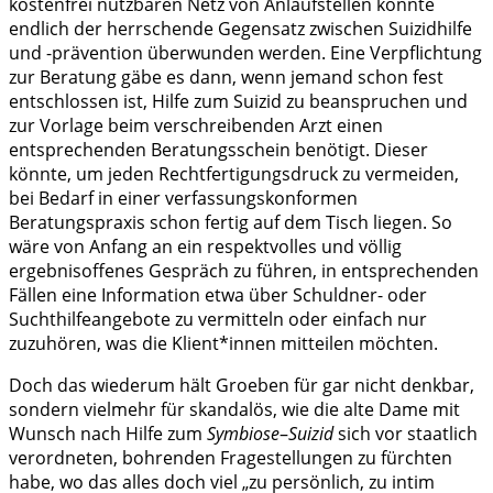
kostenfrei nutzbaren Netz von Anlaufstellen könnte
endlich der herrschende Gegensatz zwischen Suizidhilfe
und -prävention überwunden werden. Eine Verpflichtung
zur Beratung gäbe es dann, wenn jemand schon fest
entschlossen ist, Hilfe zum Suizid zu beanspruchen und
zur Vorlage beim verschreibenden Arzt einen
entsprechenden Beratungsschein benötigt. Dieser
könnte, um jeden Rechtfertigungsdruck zu vermeiden,
bei Bedarf in einer verfassungskonformen
Beratungspraxis schon fertig auf dem Tisch liegen. So
wäre von Anfang an ein respektvolles und völlig
ergebnisoffenes Gespräch zu führen, in entsprechenden
Fällen eine Information etwa über Schuldner- oder
Suchthilfeangebote zu vermitteln oder einfach nur
zuzuhören, was die Klient*innen mitteilen möchten.
Doch das wiederum hält Groeben für gar nicht denkbar,
sondern vielmehr für skandalös, wie die alte Dame mit
Wunsch nach Hilfe zum
Symbiose
–
Suizid
sich vor staatlich
verordneten, bohrenden Fragestellungen zu fürchten
habe, wo das alles doch viel „zu persönlich, zu intim