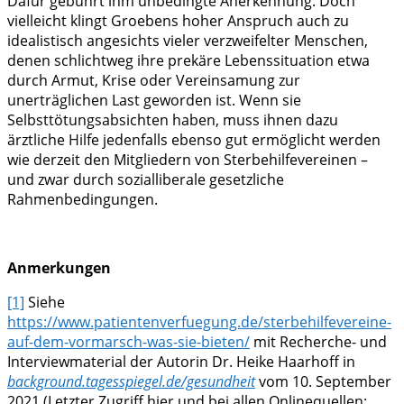
Dafür gebührt ihm unbedingte Anerkennung. Doch
vielleicht klingt Groebens hoher Anspruch auch zu
idealistisch angesichts vieler verzweifelter Menschen,
denen schlichtweg ihre prekäre Lebenssituation etwa
durch Armut, Krise oder Vereinsamung zur
unerträglichen Last geworden ist. Wenn sie
Selbsttötungsabsichten haben, muss ihnen dazu
ärztliche Hilfe jedenfalls ebenso gut ermöglicht werden
wie derzeit den Mitgliedern von Sterbehilfevereinen –
und zwar durch sozialliberale gesetzliche
Rahmenbedingungen.
Anmerkungen
[1]
Siehe
https://www.patientenverfuegung.de/sterbehilfevereine-
auf-dem-vormarsch-was-sie-bieten/
mit Recherche- und
Interviewmaterial der Autorin Dr. Heike Haarhoff in
background.tagesspiegel.de/gesundheit
vom 10. September
2021 (Letzter Zugriff hier und bei allen Onlinequellen: