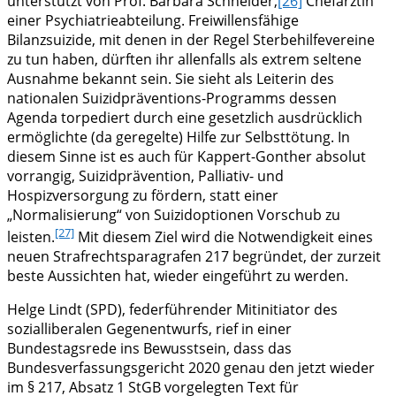
unterstützt von Prof. Barbara Schneider,
[26]
Chefärztin
einer Psychiatrieabteilung. Freiwillensfähige
Bilanzsuizide, mit denen in der Regel Sterbehilfevereine
zu tun haben, dürften ihr allenfalls als extrem seltene
Ausnahme bekannt sein. Sie sieht als Leiterin des
nationalen Suizidpräventions-Programms dessen
Agenda torpediert durch eine gesetzlich ausdrücklich
ermöglichte (da geregelte) Hilfe zur Selbsttötung. In
diesem Sinne ist es auch für Kappert-Gonther absolut
vorrangig, Suizidprävention, Palliativ- und
Hospizversorgung zu fördern, statt einer
„Normalisierung“ von Suizidoptionen Vorschub zu
[27]
leisten.
Mit diesem Ziel wird die Notwendigkeit eines
neuen Strafrechtsparagrafen 217 begründet, der zurzeit
beste Aussichten hat, wieder eingeführt zu werden.
Helge Lindt (SPD), federführender Mitinitiator des
sozialliberalen Gegenentwurfs, rief in einer
Bundestagsrede ins Bewusstsein, dass das
Bundesverfassungsgericht 2020 genau den jetzt wieder
im § 217, Absatz 1 StGB vorgelegten Text für