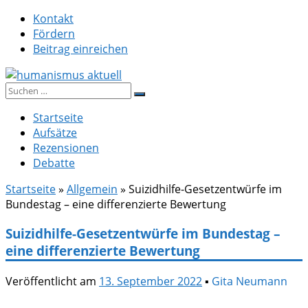
Zum
Kontakt
Inhalt
Fördern
springen
Beitrag einreichen
Suche
humanismus aktuell
nach:
Startseite
Aufsätze
Rezensionen
Debatte
Startseite
»
Allgemein
»
Suizidhilfe-Gesetzentwürfe im
Bundestag – eine differenzierte Bewertung
Suizidhilfe-Gesetzentwürfe im Bundestag –
eine differenzierte Bewertung
Veröffentlicht am
13. September 2022
▪
Gita Neumann