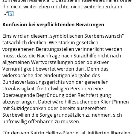
zum ersten Mal erklärt, dass sie im Falle eines Falles ohne
ihn nicht weiterleben möchte, nicht weiterleben kann
…“
[9]
Konfusion bei verpflichtenden Beratungen
Eins wird an diesem „symbiotischen Sterbenswunsch“
tatsächlich deutlich: Wie stark in gesetzlich
vorgesehenen Beratungsstellen verinnerlicht werden
muss, dass die Nachfrage nach Suizidhilfe nicht nach
allgemeinen Wertvorstellungen oder objektiver
Vernünftigkeit bewertet werden darf. Denn das
widerspräche der eindeutigen Vorgabe des
Bundesverfassungsgerichts von der generellen
Unzulässigkeit, freitodwilligen Personen eine
überzeugende Begründung oder Rechtfertigung
abzuverlangen. Dabei wäre hilfesuchenden Klient*innen
mit Suizidgedanken oder bereits ausgereiftem
Sterbewillen die Sorge grundsätzlich zu nehmen, sich
unfreiwillig offenbaren zu müssen.
Für den von Katrin Helling-Plahr et al. initiierten liberalen