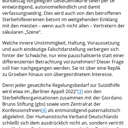
Bundestag vorgelegten Gesetzentwürfe seien per se
entwürdigend, autonomiefeindlich und damit
verfassungswidrig. Dies wird auch von den betroffenen
Sterbehilfevereinen betont im weitgehenden Einklang
mit den meisten – wenn auch nicht allen – Vertretern der
säkularen „Szene“.
Welche innere Unstimmigkeit, Haltung, Voraussetzung
und auch eindeutige Falschdarstellung verbergen sich
hinter der Schwäche, nur eine pauschalisierte statt einer
differenzierten Betrachtung vorzunehmen? Dieser Frage
soll hier nachgegangen werden. Sie ist über eine Replik
zu Groeben hinaus von übergeordnetem Interesse.
Denn jeder gesetzliche Regelungsbedarf zur Suizidhilfe
wird etwa im „Berliner Appell 2022“
[3]
von den
Sterbehilfeorganisationen zusammen mit der Giordano
Bruno Stiftung (gbs) sowie vom Zentralrat der
Konfessionsfreien
[4]
als entmündigend-paternalistisch
abgelehnt. Der Humanistische Verband Deutschlands
schließt sich dem ausdrücklich nicht an, sondern vertritt