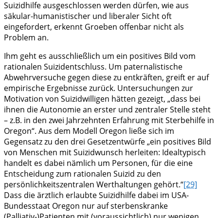
Suizidhilfe ausgeschlossen werden dürfen, wie aus
säkular-humanistischer und liberaler Sicht oft
eingefordert, erkennt Groeben offenbar nicht als
Problem an.
Ihm geht es ausschließlich um ein positives Bild vom
rationalen Suizidentschluss. Um paternalistische
Abwehrversuche gegen diese zu entkräften, greift er auf
empirische Ergebnisse zurück. Untersuchungen zur
Motivation von Suizidwilligen hätten gezeigt, „dass bei
ihnen die Autonomie an erster und zentraler Stelle steht
– z.B. in den zwei Jahrzehnten Erfahrung mit Sterbehilfe in
Oregon“. Aus dem Modell Oregon ließe sich im
Gegensatz zu den drei Gesetzentwürfe „ein positives Bild
von Menschen mit Suizidwunsch herleiten: Idealtypisch
handelt es dabei nämlich um Personen, für die eine
Entscheidung zum rationalen Suizid zu den
persönlichkeitszentralen Werthaltungen gehört.“
[29]
Dass die ärztlich erlaubte Suizidhilfe dabei im USA-
Bundesstaat Oregon nur auf sterbenskranke
(Palliativ-)Patienten mit (voraussichtlich) nur wenigen