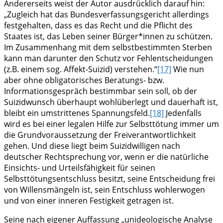
Andererseits weist der Autor ausdrücklich darauf hin:
„Zugleich hat das Bundesverfassungsgericht allerdings
festgehalten, dass es das Recht und die Pflicht des
Staates ist, das Leben seiner Bürger*innen zu schützen.
Im Zusammenhang mit dem selbstbestimmten Sterben
kann man darunter den Schutz vor Fehlentscheidungen
(z.B. einem sog. Affekt-Suizid) verstehen.“
[17]
Wie nun
aber ohne obligatorisches Beratungs- bzw.
Informationsgespräch bestimmbar sein soll, ob der
Suizidwunsch überhaupt wohlüberlegt und dauerhaft ist,
bleibt ein umstrittenes Spannungsfeld.
[18]
Jedenfalls
wird es bei einer legalen Hilfe zur Selbsttötung immer um
die Grundvoraussetzung der Freiverantwortlichkeit
gehen. Und diese liegt beim Suizidwilligen nach
deutscher Rechtsprechung vor, wenn er die natürliche
Einsichts- und Urteilsfähigkeit für seinen
Selbsttötungsentschluss besitzt, seine Entscheidung frei
von Willensmängeln ist, sein Entschluss wohlerwogen
und von einer inneren Festigkeit getragen ist.
Seine nach eigener Auffassung „unideologische Analyse