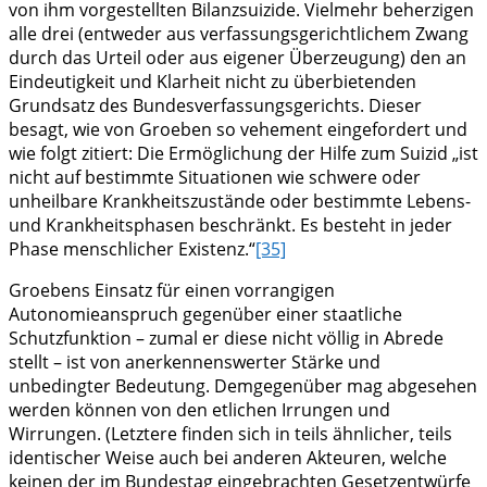
von ihm vorgestellten Bilanzsuizide. Vielmehr beherzigen
alle drei (entweder aus verfassungsgerichtlichem Zwang
durch das Urteil oder aus eigener Überzeugung) den an
Eindeutigkeit und Klarheit nicht zu überbietenden
Grundsatz des Bundesverfassungsgerichts. Dieser
besagt, wie von Groeben so vehement eingefordert und
wie folgt zitiert: Die Ermöglichung der Hilfe zum Suizid „ist
nicht auf bestimmte Situationen wie schwere oder
unheilbare Krankheitszustände oder bestimmte Lebens-
und Krankheitsphasen beschränkt. Es besteht in jeder
Phase menschlicher Existenz.“
[35]
Groebens Einsatz für einen vorrangigen
Autonomieanspruch gegenüber einer staatliche
Schutzfunktion – zumal er diese nicht völlig in Abrede
stellt – ist von anerkennenswerter Stärke und
unbedingter Bedeutung. Demgegenüber mag abgesehen
werden können von den etlichen Irrungen und
Wirrungen. (Letztere finden sich in teils ähnlicher, teils
identischer Weise auch bei anderen Akteuren, welche
keinen der im Bundestag eingebrachten Gesetzentwürfe