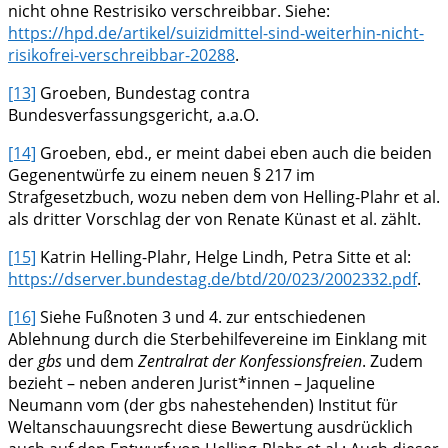
nicht ohne Restrisiko verschreibbar. Siehe:
https://hpd.de/artikel/suizidmittel-sind-weiterhin-nicht-
risikofrei-verschreibbar-20288
.
[13]
Groeben, Bundestag contra
Bundesverfassungsgericht, a.a.O.
[14]
Groeben, ebd., er meint dabei eben auch die beiden
Gegenentwürfe zu einem neuen § 217 im
Strafgesetzbuch, wozu neben dem von Helling-Plahr et al.
als dritter Vorschlag der von Renate Künast et al. zählt.
[15]
Katrin Helling-Plahr, Helge Lindh, Petra Sitte et al:
https://dserver.bundestag.de/btd/20/023/2002332.pdf
.
[16]
Siehe Fußnoten 3 und 4. zur entschiedenen
Ablehnung durch die Sterbehilfevereine im Einklang mit
der
gbs
und dem
Zentralrat der Konfessionsfreien
. Zudem
bezieht – neben anderen Jurist*innen – Jaqueline
Neumann vom (der gbs nahestehenden) Institut für
Weltanschauungsrecht diese Bewertung ausdrücklich