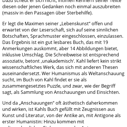
Dazu scheut er sich nicht, intimen Kennern seiner Texte
diesen oder jenen Gedanken noch einmal auszubreiten
(massiv in den Passagen über Sterbehilfe).
Er legt die Maximen seiner „Lebenskunst“ offen und
erwartet von der Leserschaft, sich auf seine sinnlichen
Botschaften, Sprachmuster eingeschlossen, einzulassen.
Das Ergebnis ist ein gut lesbares Buch, das mit 19
Anmerkungen auskommt, aber 14 Abbildungen bietet,
inklusive Umschlag. Die Schreibweise ist entsprechend
assoziativ, betont ‚unakademisch‘. Kahl liefert kein strikt
wissenschaftliches Werk, das sich mit anderen Thesen
auseinandersetzt. Wer Humanismus als Weltanschauung
sucht, im Buch von Kahl findet er sie als
zusammengesetztes Puzzle, und zwar, wie der Begriff
sagt, als Sammlung von Anschauungen und Einsichten.
Und da „Anschauungen“ oft ästhetisch daherkommen
und wirken, ist Kahls Buch gefüllt mit Zeugnissen aus
Kunst und Literatur, von der Antike an, mit Antigone als
erster Humanistin: Hinzu kommen mit