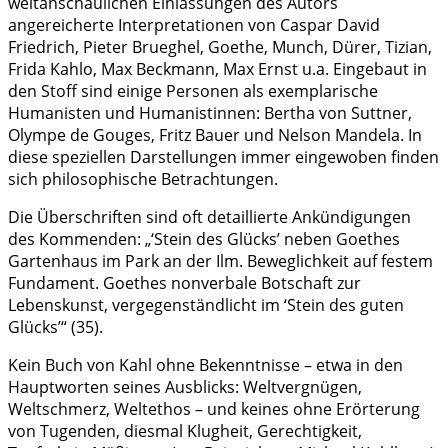
weltanschaulichen Einlassungen des Autors
angereicherte Interpretationen von Caspar David
Friedrich, Pieter Brueghel, Goethe, Munch, Dürer, Tizian,
Frida Kahlo, Max Beckmann, Max Ernst u.a. Eingebaut in
den Stoff sind einige Personen als exemplarische
Humanisten und Humanistinnen: Bertha von Suttner,
Olympe de Gouges, Fritz Bauer und Nelson Mandela. In
diese speziellen Darstellungen immer eingewoben finden
sich philosophische Betrachtungen.
Die Überschriften sind oft detaillierte Ankündigungen
des Kommenden: „‘Stein des Glücks’ neben Goethes
Gartenhaus im Park an der Ilm. Beweglichkeit auf festem
Fundament. Goethes nonverbale Botschaft zur
Lebenskunst, vergegenständlicht im ‘Stein des guten
Glücks’“ (35).
Kein Buch von Kahl ohne Bekenntnisse – etwa in den
Hauptworten seines Ausblicks: Weltvergnügen,
Weltschmerz, Weltethos – und keines ohne Erörterung
von Tugenden, diesmal Klugheit, Gerechtigkeit,