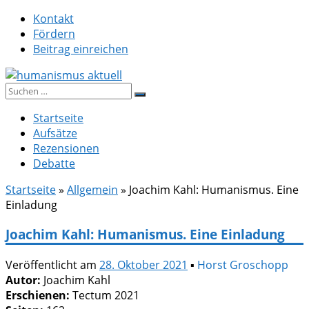
Zum
Kontakt
Inhalt
Fördern
springen
Beitrag einreichen
Suche
humanismus aktuell
nach:
Startseite
Aufsätze
Rezensionen
Debatte
Startseite
»
Allgemein
»
Joachim Kahl: Humanismus. Eine
Einladung
Joachim Kahl: Humanismus. Eine Einladung
Veröffentlicht am
28. Oktober 2021
▪
Horst Groschopp
Autor:
Joachim Kahl
Erschienen:
Tectum 2021