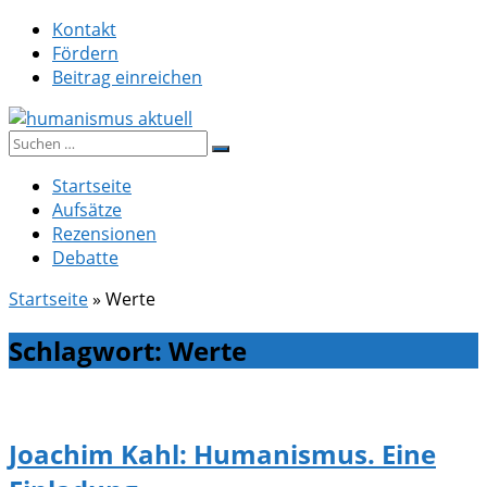
Zum
Kontakt
Inhalt
Fördern
springen
Beitrag einreichen
Suche
humanismus aktuell
nach:
Startseite
Aufsätze
Rezensionen
Debatte
Startseite
»
Werte
Schlagwort:
Werte
Joachim Kahl: Humanismus. Eine