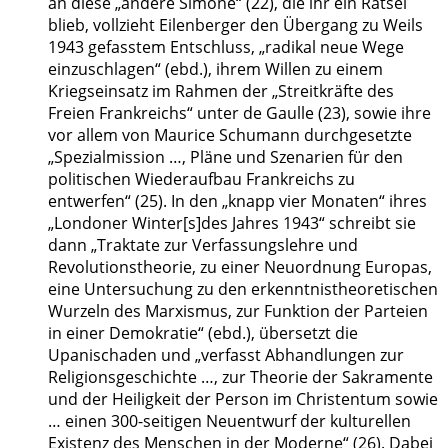
an diese „andere Simone“ (22), die ihr ein Rätsel
blieb, vollzieht Eilenberger den Übergang zu Weils
1943 gefasstem Entschluss, „radikal neue Wege
einzuschlagen“ (ebd.), ihrem Willen zu einem
Kriegseinsatz im Rahmen der „Streitkräfte des
Freien Frankreichs“ unter de Gaulle (23), sowie ihre
vor allem von Maurice Schumann durchgesetzte
„Spezialmission …, Pläne und Szenarien für den
politischen Wiederaufbau Frankreichs zu
entwerfen“ (25). In den „knapp vier Monaten“ ihres
„Londoner Winter[s]des Jahres 1943“ schreibt sie
dann „Traktate zur Verfassungslehre und
Revolutionstheorie, zu einer Neuordnung Europas,
eine Untersuchung zu den erkenntnistheoretischen
Wurzeln des Marxismus, zur Funktion der Parteien
in einer Demokratie“ (ebd.), übersetzt die
Upanischaden und „verfasst Abhandlungen zur
Religionsgeschichte …, zur Theorie der Sakramente
und der Heiligkeit der Person im Christentum sowie
… einen 300-seitigen Neuentwurf der kulturellen
Existenz des Menschen in der Moderne“ (26). Dabei