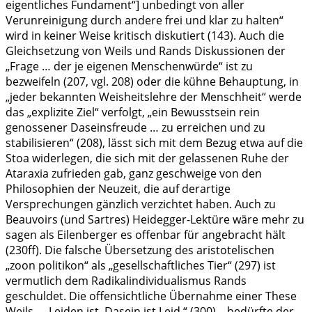
eigentliches Fundament“] unbedingt von aller
Verunreinigung durch andere frei und klar zu halten“
wird in keiner Weise kritisch diskutiert (143). Auch die
Gleichsetzung von Weils und Rands Diskussionen der
„Frage … der je eigenen Menschenwürde“ ist zu
bezweifeln (207, vgl. 208) oder die kühne Behauptung, in
„jeder bekannten Weisheitslehre der Menschheit“ werde
das „explizite Ziel“ verfolgt, „ein Bewusstsein rein
genossener Daseinsfreude … zu erreichen und zu
stabilisieren“ (208), lässt sich mit dem Bezug etwa auf die
Stoa widerlegen, die sich mit der gelassenen Ruhe der
Ataraxia zufrieden gab, ganz geschweige von den
Philosophien der Neuzeit, die auf derartige
Versprechungen gänzlich verzichtet haben. Auch zu
Beauvoirs (und Sartres) Heidegger-Lektüre wäre mehr zu
sagen als Eilenberger es offenbar für angebracht hält
(230ff). Die falsche Übersetzung des aristotelischen
„zoon politikon“ als „gesellschaftliches Tier“ (297) ist
vermutlich dem Radikalindividualismus Rands
geschuldet. Die offensichtliche Übernahme einer These
Weils – „Leiden ist. Dasein ist Leid.“ (300) – bedürfte der