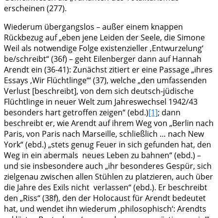
erscheinen (277).
Wiederum übergangslos – außer einem knappen
Rückbezug auf „eben jene Leiden der Seele, die Simone
Weil als notwendige Folge existenzieller ‚Entwurzelung‘
be/schreibt“ (36f) – geht Eilenberger dann auf Hannah
Arendt ein (36-41): Zunächst zitiert er eine Passage „ihres
Essays ‚Wir Flüchtlinge‘“ (37), welche „den umfassenden
Verlust [beschreibt], von dem sich deutsch-jüdische
Flüchtlinge in neuer Welt zum Jahreswechsel 1942/43
besonders hart getroffen zeigen“ (ebd.)
[1]
; dann
beschreibt er, wie Arendt auf ihrem Weg von „Berlin nach
Paris, von Paris nach Marseille, schließlich … nach New
York“ (ebd.) „stets genug Feuer in sich gefunden hat, den
Weg in ein abermals neues Leben zu bahnen“ (ebd.) –
und sie insbesondere auch „ihr besonderes Gespür, sich
zielgenau zwischen allen Stühlen zu platzieren, auch über
die Jahre des Exils nicht verlassen“ (ebd.). Er beschreibt
den „Riss“ (38f), den der Holocaust für Arendt bedeutet
hat, und wendet ihn wiederum ‚philosophisch‘: Arendts