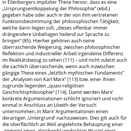
in Eilenbergers impliziter These hervor, dass es eine
„Ursprungsentkoppelung der Philosophie“ (ebd.)
gegeben habe oder auch in der von ihm vertretenen
Funktionsbestimmung der philosophischen Tätigkeit,
welche darin liegen soll, „dieses offenbar immer
drängendere Unbehagen heilend zur Sprache zu
bringen“ (85). Hierher gehören auch seine
überraschende Weigerung, zwischen philosophischer
Reflektion und industrieller Arbeit irgendeine Differenz
im Realitätsbezug zu sehen (111) – und nicht zuletzt auch
die sachlich überraschende, wenn auch inzwischen
gängige These eines „letztlich mythischen Fundaments“
der „Analysen von Karl Marx“ (113) bzw. einer ihnen
zugrunde liegenden „quasi-religiösen
Geschichtsphilosophie“ (114). Damit werden Marx‘
konkrete Argumentationen schlicht ignoriert und nicht
einmal in Anschluss an Löwith der Versuch
unternommen, in Marx‘ Argumentationen einen
derartigen ‚Untergrund‘ nachzuweisen. Dies gilt auch für
die oberflächlich an Weil angelehnte Behauptung einer
„gemeinsamen, gleichwohl verdeckten Wurzel eines