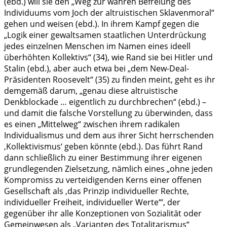
(ebd.) will sie den „Weg zur wahren Befreiung des
Individuums vom Joch der altruistischen Sklavenmoral“
gehen und weisen (ebd.). In ihrem Kampf gegen die
„Logik einer gewaltsamen staatlichen Unterdrückung
jedes einzelnen Menschen im Namen eines ideell
überhöhten Kollektivs“ (34), wie Rand sie bei Hitler und
Stalin (ebd.), aber auch etwa bei „dem New-Deal-
Präsidenten Roosevelt“ (35) zu finden meint, geht es ihr
demgemäß darum, „genau diese altruistische
Denkblockade … eigentlich zu durchbrechen“ (ebd.) –
und damit die falsche Vorstellung zu überwinden, dass
es einen „Mittelweg“ zwischen ihrem radikalen
Individualismus und dem aus ihrer Sicht herrschenden
‚Kollektivismus‘ geben könnte (ebd.). Das führt Rand
dann schließlich zu einer Bestimmung ihrer eigenen
grundlegenden Zielsetzung, nämlich eines „ohne jeden
Kompromiss zu verteidigenden Kerns einer offenen
Gesellschaft als ‚das Prinzip individueller Rechte,
individueller Freiheit, individueller Werte‘“, der
gegenüber ihr alle Konzeptionen von Sozialität oder
Gemeinwesen als „Varianten des Totalitarismus“