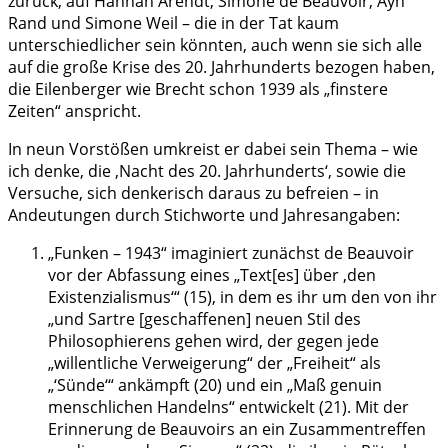
zurück, auf Hannah Arendt, Simone de Beauvoir, Ayn
Rand und Simone Weil – die in der Tat kaum
unterschiedlicher sein könnten, auch wenn sie sich alle
auf die große Krise des 20. Jahrhunderts bezogen haben,
die Eilenberger wie Brecht schon 1939 als „finstere
Zeiten“ anspricht.
In neun Vorstößen umkreist er dabei sein Thema – wie
ich denke, die ‚Nacht des 20. Jahrhunderts‘, sowie die
Versuche, sich denkerisch daraus zu befreien – in
Andeutungen durch Stichworte und Jahresangaben:
„Funken – 1943“ imaginiert zunächst de Beauvoir
vor der Abfassung eines „Text[es] über ‚den
Existenzialismus‘“ (15), in dem es ihr um den von ihr
„und Sartre [geschaffenen] neuen Stil des
Philosophierens gehen wird, der gegen jede
„willentliche Verweigerung“ der „Freiheit“ als
„‘Sünde‘“ ankämpft (20) und ein „Maß genuin
menschlichen Handelns“ entwickelt (21). Mit der
Erinnerung de Beauvoirs an ein Zusammentreffen