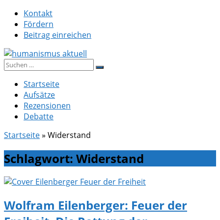
Zum
Kontakt
Inhalt
Fördern
springen
Beitrag einreichen
Suche
humanismus aktuell
nach:
Startseite
Aufsätze
Rezensionen
Debatte
Startseite
»
Widerstand
Schlagwort:
Widerstand
Wolfram Eilenberger: Feuer der