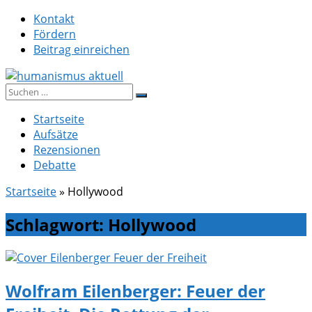
Zum
Kontakt
Inhalt
Fördern
springen
Beitrag einreichen
Suche
humanismus aktuell
nach:
Startseite
Aufsätze
Rezensionen
Debatte
Startseite
»
Hollywood
Schlagwort:
Hollywood
Wolfram Eilenberger: Feuer der