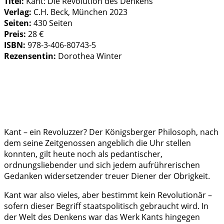
Titel:
Kant: Die Revolution des Denkens
Verlag:
C.H. Beck, München 2023
Seiten:
430 Seiten
Preis:
28 €
ISBN:
978-3-406-80743-5
Rezensentin
:
Dorothea Winter
Kant – ein Revoluzzer? Der Königsberger Philosoph, nach
dem seine Zeitgenossen angeblich die Uhr stellen
konnten, gilt heute noch als pedantischer,
ordnungsliebender und sich jedem aufrührerischen
Gedanken widersetzender treuer Diener der Obrigkeit.
Kant war also vieles, aber bestimmt kein Revolutionär –
sofern dieser Begriff staatspolitisch gebraucht wird. In
der Welt des Denkens war das Werk Kants hingegen