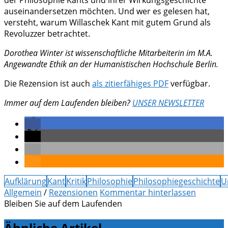
der Philosophie Kants und ihrer Wirkungsgeschichte
auseinandersetzen möchten. Und wer es gelesen hat,
versteht, warum Willaschek Kant mit gutem Grund als
Revoluzzer betrachtet.
Dorothea Winter ist wissenschaftliche Mitarbeiterin im M.A.
Angewandte Ethik an der Humanistischen Hochschule Berlin.
Die Rezension ist auch
als zitierfähiges PDF
verfügbar.
Immer auf dem Laufenden bleiben?
UNSER NEWSLETTER
Aufklärung
Kant
Kritik
Philosophie
Philosophiegeschichte
U
Allgemein
/
Rezensionen
Kommentar hinterlassen
Bleiben Sie auf dem Laufenden
Ähnliche Artikel