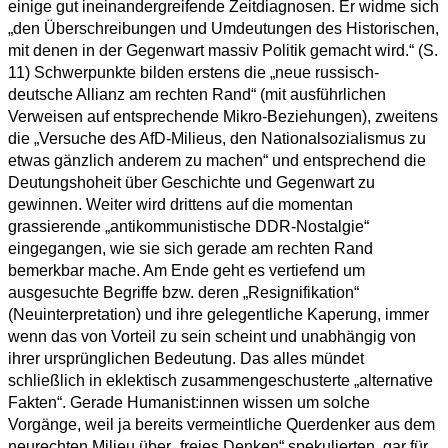
einige gut ineinandergreifende
Zeitdiagnosen. Er widme sich
„den Überschreibungen und Umdeutungen des Historischen,
mit denen in der Gegenwart massiv Politik gemacht wird.“ (S.
11)
Schwerpunkte bilden erstens die „neue russisch-
deutsche Allianz am rechten Rand“ (mit ausführlichen
Verweisen auf entsprechende Mikro-Beziehungen), zweitens
die „Versuche des AfD-Milieus, den Nationalsozialismus zu
etwas gänzlich anderem zu machen“ und entsprechend die
Deutungshoheit über Geschichte und Gegenwart zu
gewinnen. Weiter wird drittens auf die momentan
grassierende „antikommunistische DDR-Nostalgie“
eingegangen, wie sie sich gerade am rechten Rand
bemerkbar mache. Am Ende geht es vertiefend um
ausgesuchte Begriffe bzw. deren „Resignifikation“
(Neuinterpretation) und ihre gelegentliche Kaperung, immer
wenn das von Vorteil zu sein scheint und unabhängig von
ihrer ursprünglichen Bedeutung. Das alles mündet
schließlich in eklektisch zusammengeschusterte „alternative
Fakten“. Gerade Humanist:innen wissen um solche
Vorgänge, weil ja bereits vermeintliche Querdenker aus dem
neurechten Milieu über „freies Denken“ spekulierten, gar für