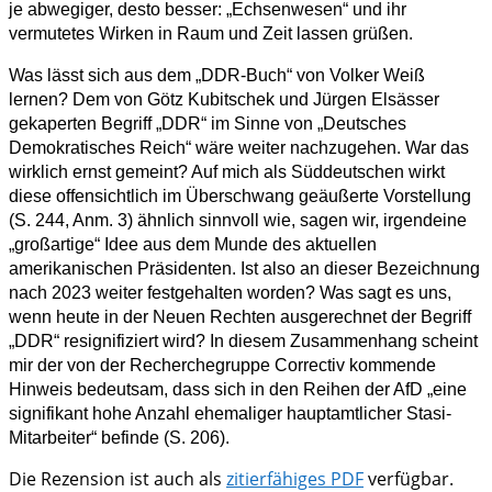
je abwegiger, desto besser: „Echsenwesen“ und ihr
vermutetes Wirken in Raum und Zeit lassen grüßen.
Was lässt sich aus dem „DDR-Buch“ von Volker Weiß
lernen? Dem von Götz Kubitschek und Jürgen Elsässer
gekaperten Begriff „DDR“ im Sinne von „Deutsches
Demokratisches Reich“ wäre weiter nachzugehen. War das
wirklich ernst gemeint? Auf mich als Süddeutschen wirkt
diese offensichtlich im Überschwang geäußerte Vorstellung
(S. 244, Anm. 3) ähnlich sinnvoll wie, sagen wir, irgendeine
„großartige“ Idee aus dem Munde des aktuellen
amerikanischen Präsidenten. Ist also an dieser Bezeichnung
nach 2023 weiter festgehalten worden? Was sagt es uns,
wenn heute in der Neuen Rechten ausgerechnet der Begriff
„DDR“ resignifiziert wird? In diesem Zusammenhang scheint
mir der von der Recherchegruppe Correctiv kommende
Hinweis bedeutsam, dass sich in den Reihen der AfD „eine
signifikant hohe Anzahl ehemaliger hauptamtlicher Stasi-
Mitarbeiter“ befinde (S. 206).
Die Rezension ist auch als
zitierfähiges PDF
verfügbar.