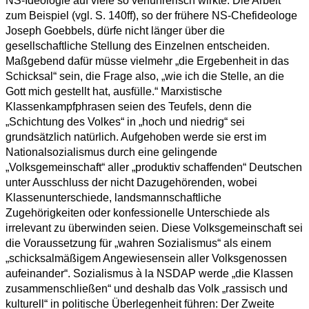
NS-Ideologie auf viele so verführerisch wirkte. Die Arbeit
zum Beispiel (vgl. S. 140ff), so der frühere NS-Chefideologe
Joseph Goebbels, dürfe nicht länger über die
gesellschaftliche Stellung des Einzelnen entscheiden.
Maßgebend dafür müsse vielmehr „die Ergebenheit in das
Schicksal“ sein, die Frage also, „wie ich die Stelle, an die
Gott mich gestellt hat, ausfülle.“ Marxistische
Klassenkampfphrasen seien des Teufels, denn die
„Schichtung des Volkes“ in „hoch und niedrig“ sei
grundsätzlich natürlich. Aufgehoben werde sie erst im
Nationalsozialismus durch eine gelingende
„Volksgemeinschaft“ aller „produktiv schaffenden“ Deutschen
unter Ausschluss der nicht Dazugehörenden, wobei
Klassenunterschiede, landsmannschaftliche
Zugehörigkeiten oder konfessionelle Unterschiede als
irrelevant zu überwinden seien. Diese Volksgemeinschaft sei
die Voraussetzung für „wahren Sozialismus“ als einem
„schicksalmäßigem Angewiesensein aller Volksgenossen
aufeinander“. Sozialismus à la NSDAP werde „die Klassen
zusammenschließen“ und deshalb das Volk „rassisch und
kulturell“ in politische Überlegenheit führen: Der Zweite