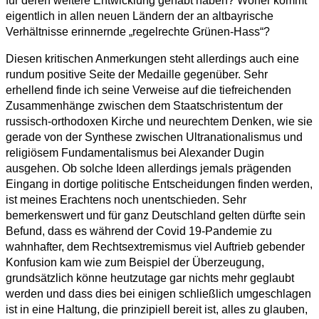
für deren weitere Entwicklung gehabt haben? Woher kommt
eigentlich in allen neuen Ländern der an altbayrische
Verhältnisse erinnernde „regelrechte Grünen-Hass“?
Diesen kritischen Anmerkungen steht allerdings auch eine
rundum positive Seite der Medaille gegenüber. Sehr
erhellend finde ich seine Verweise auf die tiefreichenden
Zusammenhänge zwischen dem Staatschristentum der
russisch-orthodoxen Kirche und neurechtem Denken, wie sie
gerade von der Synthese zwischen Ultranationalismus und
religiösem Fundamentalismus bei Alexander Dugin
ausgehen. Ob solche Ideen allerdings jemals prägenden
Eingang in dortige politische Entscheidungen finden werden,
ist meines Erachtens noch unentschieden. Sehr
bemerkenswert und für ganz Deutschland gelten dürfte sein
Befund, dass es während der Covid 19-Pandemie zu
wahnhafter, dem Rechtsextremismus viel Auftrieb gebender
Konfusion kam wie zum Beispiel der Überzeugung,
grundsätzlich könne heutzutage gar nichts mehr geglaubt
werden und dass dies bei einigen schließlich umgeschlagen
ist in eine Haltung, die prinzipiell bereit ist, alles zu glauben,