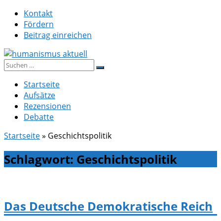
Zum
Kontakt
Inhalt
Fördern
springen
Beitrag einreichen
Suche
humanismus aktuell
nach:
Startseite
Aufsätze
Rezensionen
Debatte
Startseite
»
Geschichtspolitik
Schlagwort:
Geschichtspolitik
Das Deutsche Demokratische Reich