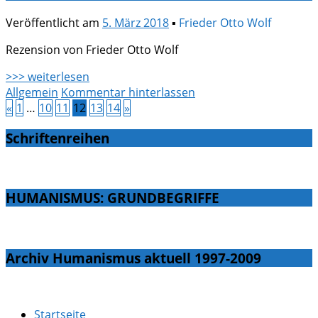
Veröffentlicht am
5. März 2018
▪
Frieder Otto Wolf
Rezension von Frieder Otto Wolf
>>> weiterlesen
Allgemein
Kommentar hinterlassen
«
1
…
10
11
12
13
14
»
Schriftenreihen
HUMANISMUS: GRUNDBEGRIFFE
Archiv Humanismus aktuell 1997-2009
Startseite