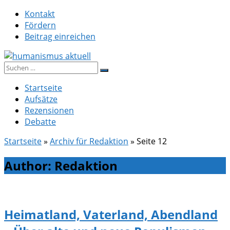
Zum
Kontakt
Inhalt
Fördern
springen
Beitrag einreichen
Suche
humanismus aktuell
nach:
Startseite
Aufsätze
Rezensionen
Debatte
Startseite
»
Archiv für Redaktion
»
Seite 12
Author:
Redaktion
Heimatland, Vaterland, Abendland