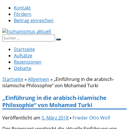
Zum
Kontakt
Inhalt
Fördern
springen
Beitrag einreichen
Suche
humanismus aktuell
nach:
Startseite
Aufsätze
Rezensionen
Debatte
Startseite
»
Allgemein
»
„Einführung in die arabisch-
islamische Philosophie“ von Mohamed Turki
„Einführung in die arabisch-islamische
Philosophie“ von Mohamed Turki
Veröffentlicht am
5. März 2018
▪
Frieder Otto Wolf
Der Rezensent vergleicht die aktuelle Einführung von