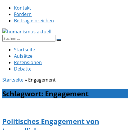
Zum
Kontakt
Inhalt
Fördern
springen
Beitrag einreichen
Suche
humanismus aktuell
nach:
Startseite
Aufsätze
Rezensionen
Debatte
Startseite
»
Engagement
Schlagwort:
Engagement
Politisches Engagement von