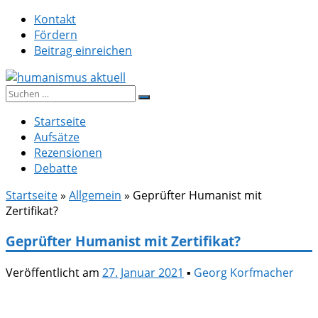
Zum
Kontakt
Inhalt
Fördern
springen
Beitrag einreichen
Suche
humanismus aktuell
nach:
Startseite
Aufsätze
Rezensionen
Debatte
Startseite
»
Allgemein
»
Geprüfter Humanist mit
Zertifikat?
Geprüfter Humanist mit Zertifikat?
Veröffentlicht am
27. Januar 2021
▪
Georg Korfmacher