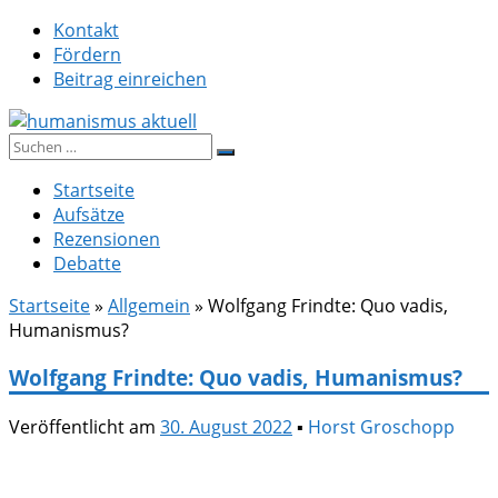
Zum
Kontakt
Inhalt
Fördern
springen
Beitrag einreichen
Suche
humanismus aktuell
nach:
Startseite
Aufsätze
Rezensionen
Debatte
Startseite
»
Allgemein
»
Wolfgang Frindte: Quo vadis,
Humanismus?
Wolfgang Frindte: Quo vadis, Humanismus?
Veröffentlicht am
30. August 2022
▪
Horst Groschopp