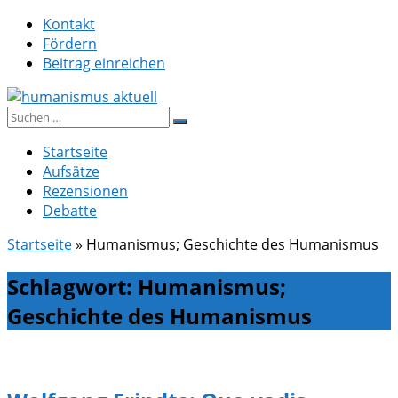
Zum
Kontakt
Inhalt
Fördern
springen
Beitrag einreichen
Suche
humanismus aktuell
nach:
Startseite
Aufsätze
Rezensionen
Debatte
Startseite
»
Humanismus; Geschichte des Humanismus
Schlagwort:
Humanismus;
Geschichte des Humanismus