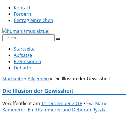
Zum
Kontakt
Inhalt
Fördern
springen
Beitrag einreichen
Suche
humanismus aktuell
nach:
Startseite
Aufsätze
Rezensionen
Debatte
Startseite
»
Allgemein
»
Die Illusion der Gewissheit
Die Illusion der Gewissheit
Veröffentlicht am
11. Dezember 2018
▪
Eva-Marie
Kammerer, Emil Kammerer und Deborah Ryszka