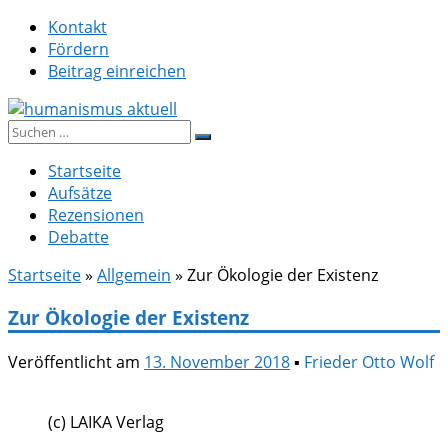
Zum
Kontakt
Inhalt
Fördern
springen
Beitrag einreichen
Suche
humanismus aktuell
nach:
Startseite
Aufsätze
Rezensionen
Debatte
Startseite
»
Allgemein
»
Zur Ökologie der Existenz
Zur Ökologie der Existenz
Veröffentlicht am
13. November 2018
▪
Frieder Otto Wolf
(c) LAIKA Verlag