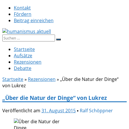
Zum
Kontakt
Inhalt
Fördern
springen
Beitrag einreichen
Suche
humanismus aktuell
nach:
Startseite
Aufsätze
Rezensionen
Debatte
Startseite
»
Rezensionen
»
„Über die Natur der Dinge“
von Lukrez
„Über die Natur der Dinge“ von Lukrez
Veröffentlicht am
31. August 2015
▪
Ralf Schöppner