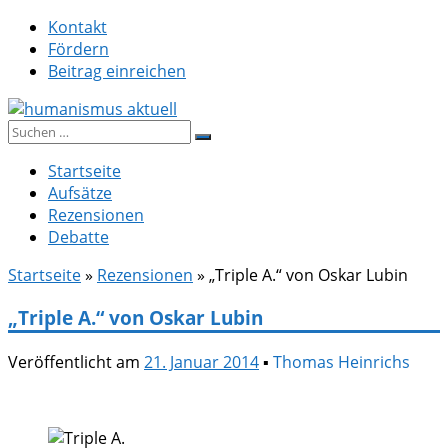
Zum
Kontakt
Inhalt
Fördern
springen
Beitrag einreichen
Suche
humanismus aktuell
nach:
Startseite
Aufsätze
Rezensionen
Debatte
Startseite
»
Rezensionen
»
„Triple A.“ von Oskar Lubin
„Triple A.“ von Oskar Lubin
Veröffentlicht am
21. Januar 2014
▪
Thomas Heinrichs