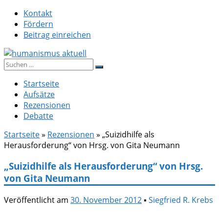
Zum
Kontakt
Inhalt
Fördern
springen
Beitrag einreichen
Suche
humanismus aktuell
nach:
Startseite
Aufsätze
Rezensionen
Debatte
Startseite
»
Rezensionen
»
„Suizidhilfe als
Herausforderung“ von Hrsg. von Gita Neumann
„Suizidhilfe als Herausforderung“ von Hrsg.
von Gita Neumann
Veröffentlicht am
30. November 2012
▪
Siegfried R. Krebs