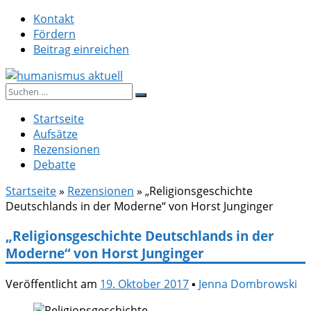
Zum
Kontakt
Inhalt
Fördern
springen
Beitrag einreichen
Suche
humanismus aktuell
nach:
Startseite
Aufsätze
Rezensionen
Debatte
Startseite
»
Rezensionen
»
„Religionsgeschichte
Deutschlands in der Moderne“ von Horst Junginger
„Religionsgeschichte Deutschlands in der
Moderne“ von Horst Junginger
Veröffentlicht am
19. Oktober 2017
▪
Jenna Dombrowski