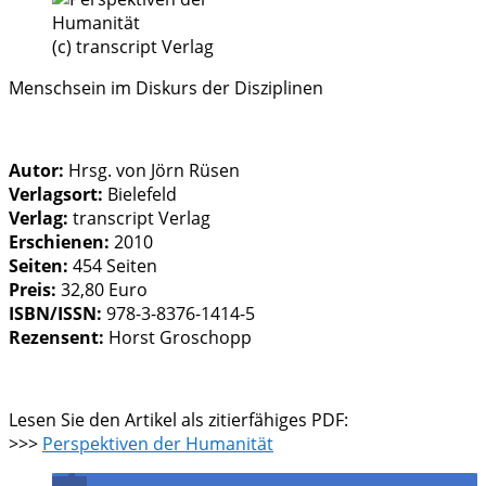
(c) transcript Verlag
Menschsein im Diskurs der Disziplinen
Autor:
Hrsg. von Jörn Rüsen
Verlagsort:
Bielefeld
Verlag:
transcript Verlag
Erschienen:
2010
Seiten:
454 Seiten
Preis:
32,80 Euro
ISBN/ISSN:
978-3-8376-1414-5
Rezensent:
Horst Groschopp
Lesen Sie den Artikel als zitierfähiges PDF:
>>>
Perspektiven der Humanität