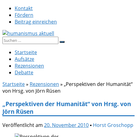
Zum
Kontakt
Inhalt
Fördern
springen
Beitrag einreichen
Suche
humanismus aktuell
nach:
Startseite
Aufsätze
Rezensionen
Debatte
Startseite
»
Rezensionen
»
„Perspektiven der Humanität“
von Hrsg. von Jörn Rüsen
„Perspektiven der Humanität“ von Hrsg. von
Jörn Rüsen
Veröffentlicht am
20. November 2010
▪
Horst Groschopp