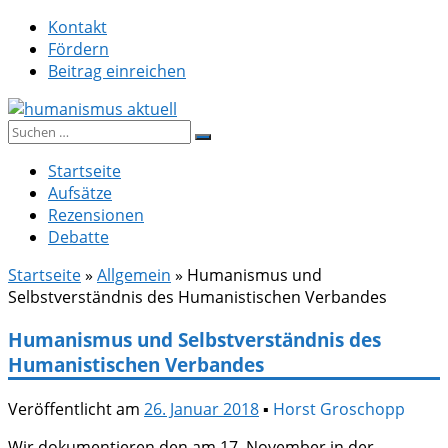
Zum
Kontakt
Inhalt
Fördern
springen
Beitrag einreichen
Suche
humanismus aktuell
nach:
Startseite
Aufsätze
Rezensionen
Debatte
Startseite
»
Allgemein
»
Humanismus und
Selbstverständnis des Humanistischen Verbandes
Humanismus und Selbstverständnis des
Humanistischen Verbandes
Veröffentlicht am
26. Januar 2018
▪
Horst Groschopp
Wir dokumentieren den am 17. November in der