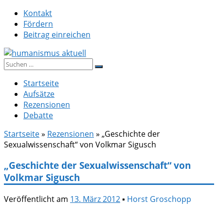
Zum
Kontakt
Inhalt
Fördern
springen
Beitrag einreichen
Suche
humanismus aktuell
nach:
Startseite
Aufsätze
Rezensionen
Debatte
Startseite
»
Rezensionen
»
„Geschichte der
Sexualwissenschaft“ von Volkmar Sigusch
„Geschichte der Sexualwissenschaft“ von
Volkmar Sigusch
Veröffentlicht am
13. März 2012
▪
Horst Groschopp