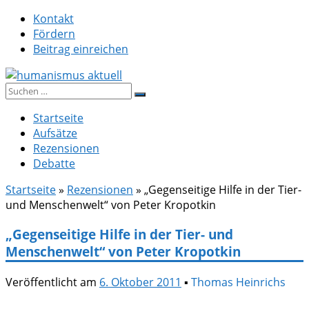
Zum
Kontakt
Inhalt
Fördern
springen
Beitrag einreichen
Suche
humanismus aktuell
nach:
Startseite
Aufsätze
Rezensionen
Debatte
Startseite
»
Rezensionen
»
„Gegenseitige Hilfe in der Tier-
und Menschenwelt“ von Peter Kropotkin
„Gegenseitige Hilfe in der Tier- und
Menschenwelt“ von Peter Kropotkin
Veröffentlicht am
6. Oktober 2011
▪
Thomas Heinrichs