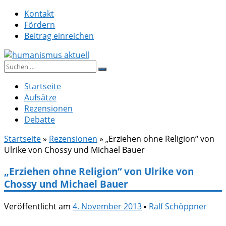
Zum
Kontakt
Inhalt
Fördern
springen
Beitrag einreichen
Suche
humanismus aktuell
nach:
Startseite
Aufsätze
Rezensionen
Debatte
Startseite
»
Rezensionen
»
„Erziehen ohne Religion“ von
Ulrike von Chossy und Michael Bauer
„Erziehen ohne Religion“ von Ulrike von
Chossy und Michael Bauer
Veröffentlicht am
4. November 2013
▪
Ralf Schöppner