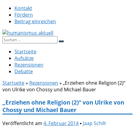
Zum
Kontakt
Inhalt
Fördern
springen
Beitrag einreichen
Suche
humanismus aktuell
nach:
Startseite
Aufsätze
Rezensionen
Debatte
Startseite
»
Rezensionen
»
„Erziehen ohne Religion (2)“
von Ulrike von Chossy und Michael Bauer
„Erziehen ohne Religion (2)“ von Ulrike von
Chossy und Michael Bauer
Veröffentlicht am
4. Februar 2014
▪
Jaap Schilt