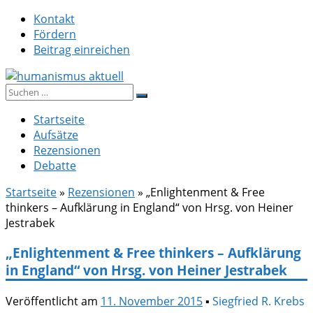
Zum
Kontakt
Inhalt
Fördern
springen
Beitrag einreichen
Suche
humanismus aktuell
nach:
Startseite
Aufsätze
Rezensionen
Debatte
Startseite
»
Rezensionen
»
„Enlightenment & Free
thinkers – Aufklärung in England“ von Hrsg. von Heiner
Jestrabek
„Enlightenment & Free thinkers – Aufklärung
in England“ von Hrsg. von Heiner Jestrabek
Veröffentlicht am
11. November 2015
▪
Siegfried R. Krebs