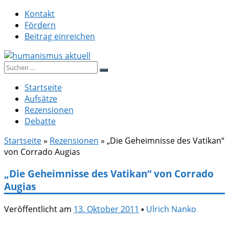
Zum
Kontakt
Inhalt
Fördern
springen
Beitrag einreichen
Suche
humanismus aktuell
nach:
Startseite
Aufsätze
Rezensionen
Debatte
Startseite
»
Rezensionen
»
„Die Geheimnisse des Vatikan“
von Corrado Augias
„Die Geheimnisse des Vatikan“ von Corrado
Augias
Veröffentlicht am
13. Oktober 2011
▪
Ulrich Nanko