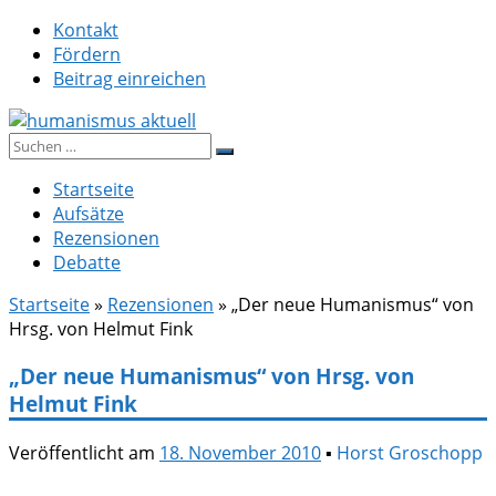
Zum
Kontakt
Inhalt
Fördern
springen
Beitrag einreichen
Suche
humanismus aktuell
nach:
Startseite
Aufsätze
Rezensionen
Debatte
Startseite
»
Rezensionen
»
„Der neue Humanismus“ von
Hrsg. von Helmut Fink
„Der neue Humanismus“ von Hrsg. von
Helmut Fink
Veröffentlicht am
18. November 2010
▪
Horst Groschopp