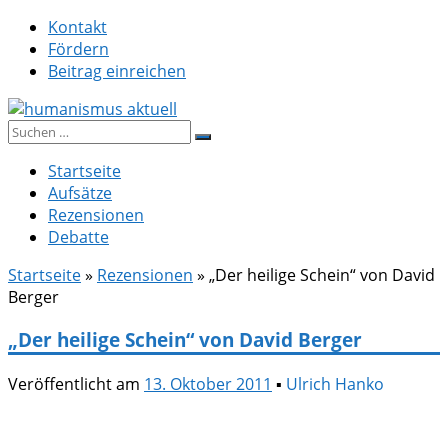
Zum
Kontakt
Inhalt
Fördern
springen
Beitrag einreichen
Suche
humanismus aktuell
nach:
Startseite
Aufsätze
Rezensionen
Debatte
Startseite
»
Rezensionen
»
„Der heilige Schein“ von David
Berger
„Der heilige Schein“ von David Berger
Veröffentlicht am
13. Oktober 2011
▪
Ulrich Hanko