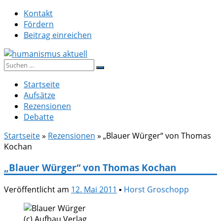
Zum
Kontakt
Inhalt
Fördern
springen
Beitrag einreichen
Suche
humanismus aktuell
nach:
Startseite
Aufsätze
Rezensionen
Debatte
Startseite
»
Rezensionen
»
„Blauer Würger“ von Thomas
Kochan
„Blauer Würger“ von Thomas Kochan
Veröffentlicht am
12. Mai 2011
▪
Horst Groschopp
(c) Aufbau Verlag