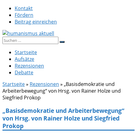
Zum
Kontakt
Inhalt
Fördern
springen
Beitrag einreichen
Suche
humanismus aktuell
nach:
Startseite
Aufsätze
Rezensionen
Debatte
Startseite
»
Rezensionen
»
„Basisdemokratie und
Arbeiterbewegung“ von Hrsg. von Rainer Holze und
Siegfried Prokop
„Basisdemokratie und Arbeiterbewegung“
von Hrsg. von Rainer Holze und Siegfried
Prokop