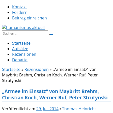
Zum
Kontakt
Inhalt
Fördern
springen
Beitrag einreichen
Suche
humanismus aktuell
nach:
Startseite
Aufsätze
Rezensionen
Debatte
Startseite
»
Rezensionen
»
„Armee im Einsatz“ von
Maybritt Brehm, Christian Koch, Werner Ruf, Peter
Strutynski
„Armee im Einsatz“ von Maybritt Brehm,
Christian Koch, Werner Ruf, Peter Strutynski
Veröffentlicht am
29. Juli 2014
▪
Thomas Heinrichs