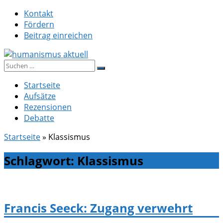
Zum
Kontakt
Inhalt
Fördern
springen
Beitrag einreichen
Suche
humanismus aktuell
nach:
Startseite
Aufsätze
Rezensionen
Debatte
Startseite
»
Klassismus
Schlagwort:
Klassismus
Francis Seeck: Zugang verwehrt