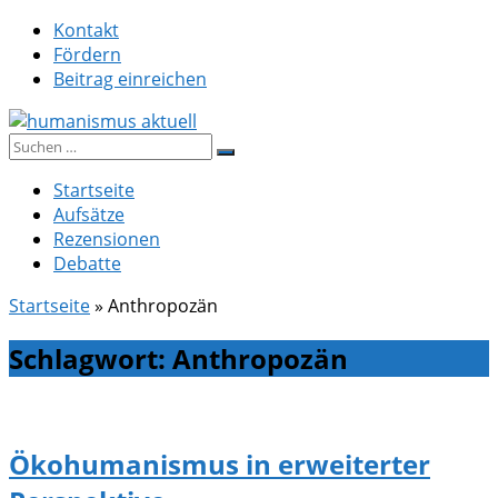
Zum
Kontakt
Inhalt
Fördern
springen
Beitrag einreichen
Suche
humanismus aktuell
nach:
Startseite
Aufsätze
Rezensionen
Debatte
Startseite
»
Anthropozän
Schlagwort:
Anthropozän
Ökohumanismus in erweiterter