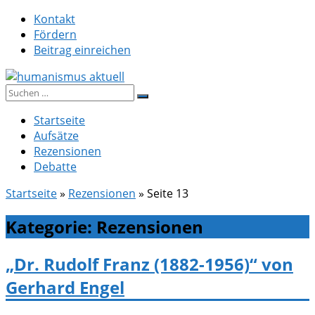
Zum
Kontakt
Inhalt
Fördern
springen
Beitrag einreichen
Suche
humanismus aktuell
nach:
Startseite
Aufsätze
Rezensionen
Debatte
Startseite
»
Rezensionen
»
Seite 13
Kategorie:
Rezensionen
„Dr. Rudolf Franz (1882-1956)“ von
Gerhard Engel