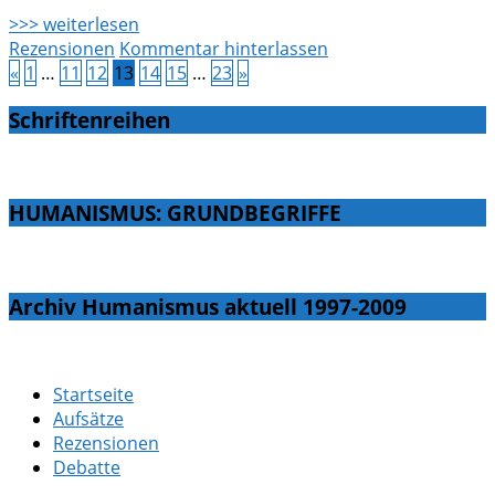
>>> weiterlesen
Rezensionen
Kommentar hinterlassen
«
1
…
11
12
13
14
15
…
23
»
Schriftenreihen
HUMANISMUS: GRUNDBEGRIFFE
Archiv Humanismus aktuell 1997-2009
Startseite
Aufsätze
Rezensionen
Debatte