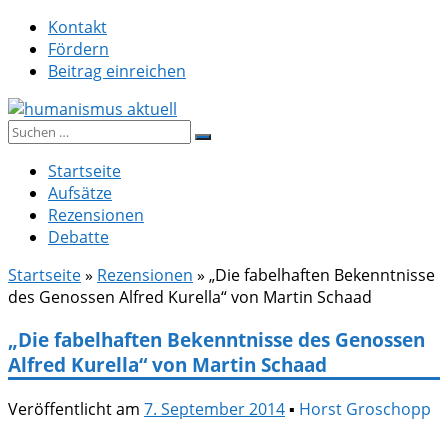
Zum
Kontakt
Inhalt
Fördern
springen
Beitrag einreichen
Suche
humanismus aktuell
nach:
Startseite
Aufsätze
Rezensionen
Debatte
Startseite
»
Rezensionen
»
„Die fabelhaften Bekenntnisse
des Genossen Alfred Kurella“ von Martin Schaad
„Die fabelhaften Bekenntnisse des Genossen
Alfred Kurella“ von Martin Schaad
Veröffentlicht am
7. September 2014
▪
Horst Groschopp