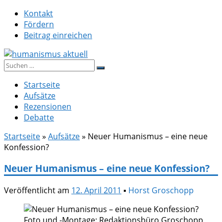
Zum
Kontakt
Inhalt
Fördern
springen
Beitrag einreichen
Suche
humanismus aktuell
nach:
Startseite
Aufsätze
Rezensionen
Debatte
Startseite
»
Aufsätze
»
Neuer Humanismus – eine neue
Konfession?
Neuer Humanismus – eine neue Konfession?
Veröffentlicht am
12. April 2011
▪
Horst Groschopp
Foto und -Montage: Redaktionsbüro Groschopp