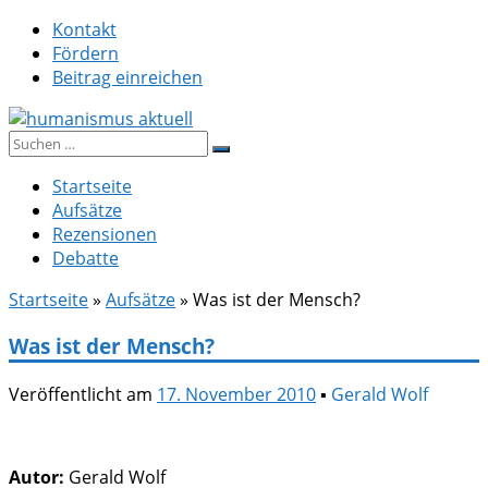
Zum
Kontakt
Inhalt
Fördern
springen
Beitrag einreichen
Suche
humanismus aktuell
nach:
Startseite
Aufsätze
Rezensionen
Debatte
Startseite
»
Aufsätze
»
Was ist der Mensch?
Was ist der Mensch?
Veröffentlicht am
17. November 2010
▪
Gerald Wolf
Autor:
Gerald Wolf