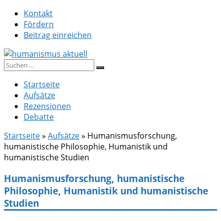
Zum
Kontakt
Inhalt
Fördern
springen
Beitrag einreichen
Suche
humanismus aktuell
nach:
Startseite
Aufsätze
Rezensionen
Debatte
Startseite
»
Aufsätze
»
Humanismusforschung,
humanistische Philosophie, Humanistik und
humanistische Studien
Humanismusforschung, humanistische
Philosophie, Humanistik und humanistische
Studien