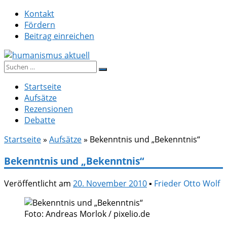
Zum
Kontakt
Inhalt
Fördern
springen
Beitrag einreichen
Suche
humanismus aktuell
nach:
Startseite
Aufsätze
Rezensionen
Debatte
Startseite
»
Aufsätze
»
Bekenntnis und „Bekenntnis“
Bekenntnis und „Bekenntnis“
Veröffentlicht am
20. November 2010
▪
Frieder Otto Wolf
Foto: Andreas Morlok / pixelio.de