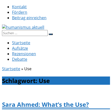
Zum
Kontakt
Inhalt
Fördern
springen
Beitrag einreichen
Suche
humanismus aktuell
nach:
Startseite
Aufsätze
Rezensionen
Debatte
Startseite
»
Use
Schlagwort:
Use
Sara Ahmed: What’s the Use?