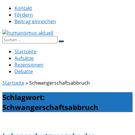
Zum
Kontakt
Inhalt
Fördern
springen
Beitrag einreichen
Suche
humanismus aktuell
nach:
Startseite
Aufsätze
Rezensionen
Debatte
Startseite
»
Schwangerschaftsabbruch
Schlagwort:
Schwangerschaftsabbruch